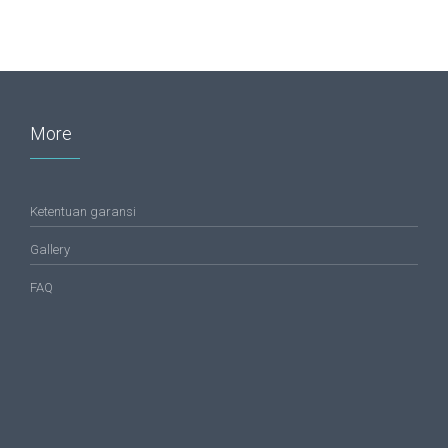
More
Ketentuan garansi
Gallery
FAQ