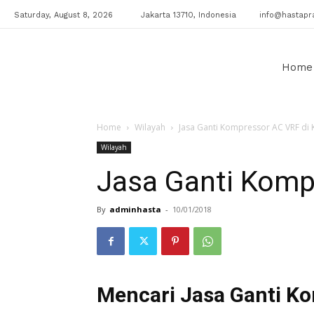
Saturday, August 8, 2026
Jakarta 13710, Indonesia
info@hastapra
Klinik
Home
Home
Wilayah
Jasa Ganti Kompressor AC VRF di
AC
Wilayah
Jasa Ganti Komp
By
adminhasta
-
10/01/2018
Mencari Jasa Ganti K