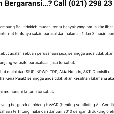
n Bergaransi…? Call (021) 298 23
pung Bali tidaklah mudah, tentu banyak yang harus kita lihat a
 internet tentunya selain berasal dari halaman 1 dan 2 mesin pen
rsebut adalah sebuah perusahaan jasa, sehingga anda tidak akan
gunjung website perusahaan jasa tersebut.
ebut mulai dari SIUP, NPWP, TDP, Akta Notaris, SKT, Domisili d
ha Kena Pajak) sehingga anda tidak akan kesulitan bilamana ak
ami memenuhi kriteria tersebut.
yang bergerak di bidang HVACR (Heating Ventilating Air Conditi
ahaan terhitung mulai dari Januari 2010 dengan di dukung ole