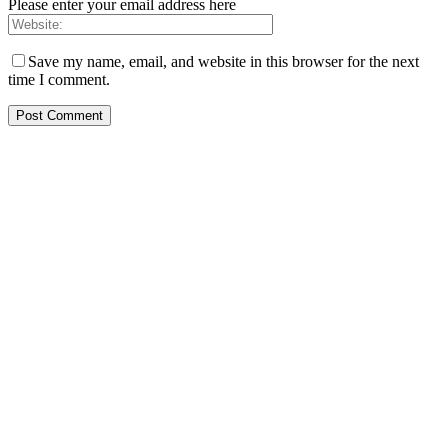
Please enter your email address here
Save my name, email, and website in this browser for the next
time I comment.
PT. Hasta Prakarsa Cipta
Adalah Perusahaan yang bergerak dibidang Pendingin dan Tata
Udara ( HVACR) berdiri sejak Tahun 2010
Dengan Teknisi Kompeten BNSP ( Badan Nasional Sertifikasi
Profesi )