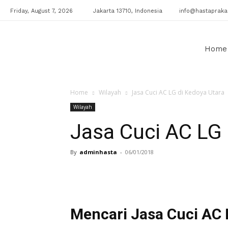
Friday, August 7, 2026
Jakarta 13710, Indonesia
info@hastaprakar
Klinik
Home
Home
Wilayah
Jasa Cuci AC LG di Kedoya Utara
AC
Wilayah
Jasa Cuci AC LG 
By
adminhasta
-
06/01/2018
Mencari Jasa Cuci AC 