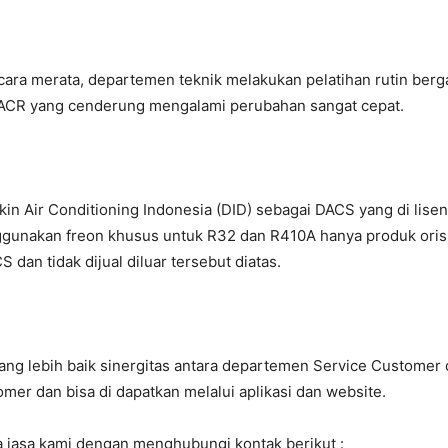
ra merata, departemen teknik melakukan pelatihan rutin bergan
CR yang cenderung mengalami perubahan sangat cepat.
ikin Air Conditioning Indonesia (DID) sebagai DACS yang di lis
gunakan freon khusus untuk R32 dan R410A hanya produk orisin
 dan tidak dijual diluar tersebut diatas.
g lebih baik sinergitas antara departemen Service Customer d
mer dan bisa di dapatkan melalui aplikasi dan website.
 jasa kami dengan menghubungi kontak berikut :