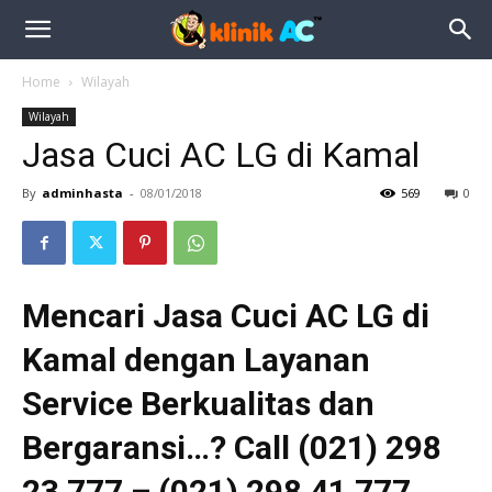
Home
Wilayah
Wilayah
Jasa Cuci AC LG di Kamal
By
adminhasta
-
08/01/2018
569
0
Mencari Jasa Cuci AC LG di
Kamal dengan Layanan
Service Berkualitas dan
Bergaransi…? Call (021) 298
23 777 – (021) 298 41 777