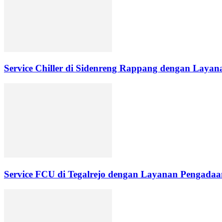
Service Chiller di Sidenreng Rappang dengan Layana
Service FCU di Tegalrejo dengan Layanan Pengadaan