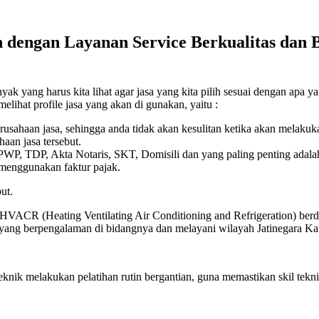
 dengan Layanan Service Berkualitas dan B
k yang harus kita lihat agar jasa yang kita pilih sesuai dengan apa yan
elihat profile jasa yang akan di gunakan, yaitu :
erusahaan jasa, sehingga anda tidak akan kesulitan ketika akan melaku
aan jasa tersebut.
 NPWP, TDP, Akta Notaris, SKT, Domisili dan yang paling penting adala
 menggunakan faktur pajak.
ut.
 HVACR (Heating Ventilating Air Conditioning and Refrigeration) berdi
k yang berpengalaman di bidangnya dan melayani wilayah Jatinegara K
eknik melakukan pelatihan rutin bergantian, guna memastikan skil t