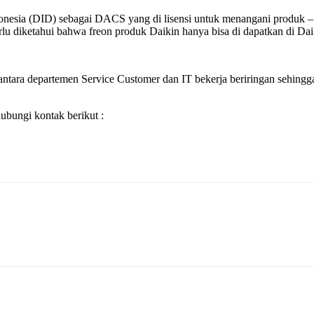
Indonesia (DID) sebagai DACS yang di lisensi untuk menangani produ
 diketahui bahwa freon produk Daikin hanya bisa di dapatkan di Daikin 
ntara departemen Service Customer dan IT bekerja beriringan sehingga 
bungi kontak berikut :