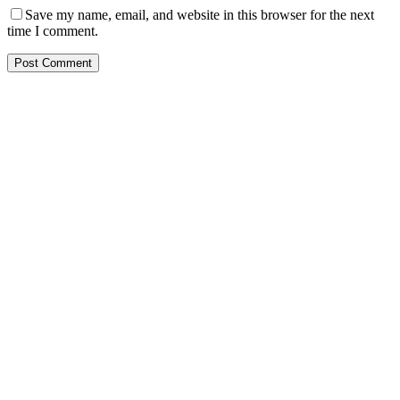
Save my name, email, and website in this browser for the next
time I comment.
PT. Hasta Prakarsa Cipta
Adalah Perusahaan yang bergerak dibidang Pendingin dan Tata
Udara ( HVACR) berdiri sejak Tahun 2010
Dengan Teknisi Kompeten BNSP ( Badan Nasional Sertifikasi
Profesi )