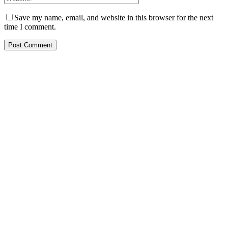
Save my name, email, and website in this browser for the next
time I comment.
PT. Hasta Prakarsa Cipta
Adalah Perusahaan yang bergerak dibidang Pendingin dan Tata
Udara ( HVACR) berdiri sejak Tahun 2010
Dengan Teknisi Kompeten BNSP ( Badan Nasional Sertifikasi
Profesi )